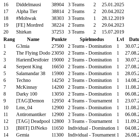
16
Diddelmausi
38904
3 Teams
2
25.01.2025
17
Alpha Tier
38814
2 Teams
2
20.04.2022
18
#Mohwak
38303
3 Teams
1
28.12.2019
19
[FE] Mordred
38224
2 Teams
2
29.04.2023
20
Shirkan
37253
3 Teams
2
15.07.2019
Rang
Name
Punkte
Spielmodus
Lvl
Dat
1
G3mia
27500
2 Teams - Domination
1
30.07.
2
The Flying Dodo
23050
2 Teams - Domination
1
27.08.
3
HariemDestfoier
19000
2 Teams - Domination
1
30.07.
4
Serpent King
16650
2 Teams - Domination
1
27.08.
5
Salamandar 38
15900
2 Teams - Domination
1
28.05.
6
Techno
14250
2 Teams - Domination
1
14.08.
7
McKinnay
14200
2 Teams - Domination
1
11.08.
8
Darky 100
13050
2 Teams - Domination
1
06.08.
9
[TAG]Demon
12950
4 Teams - Tournament
1
23.07.
10
Lms_04
12900
2 Teams - Domination
1
11.08.
11
Antiromantiker
12900
2 Teams - Domination
1
06.08.
12
[TAG] Deadpool
12800
3 Teams - Tournament
1
11.09.
13
[BHT] DJNeko
11650
Individual - Domination
1
04.08.
14
Gemia
11300
Individual - Tournament
1
26.08.