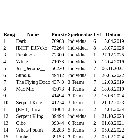
Rang
Name
Punkte
Spielmodus
Lvl
Datum
1
Dark
76903
Individual
6
15.04.2019
2
[BHT] DJNeko
73264
Individual
8
18.07.2026
3
Freakbob
72300
Individual
1
27.12.2025
4
White
71633
Individual
5
15.04.2019
5
Just_Jerome__
56230
Individual
7
06.11.2022
6
Suno36
49412
Individual
1
26.05.2022
7
The Flying Dodo
43743
3 Teams
7
12.08.2019
8
Mac Mic
43073
4 Teams
2
18.08.2019
9
41494
3 Teams
2
16.06.2024
10
Serpent King
41224
3 Teams
1
21.12.2023
11
[BHT] Trisa
41094
3 Teams
2
14.01.2024
12
Serpent K1ng
39494
Individual
1
21.10.2023
13
Cibo
39344
6 Teams
2
01.08.2021
14
Whats Popin?
39283
5 Teams
3
05.02.2022
15
Umbra
39153
3 Teams
2
03.02.2024